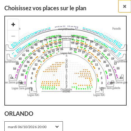
Choisissez vos places sur le plan
Billetterie en ligne
BILLETS À L'UNITÉ
RETOUR À LA LISTE DES SPECTACLES
ORLANDO