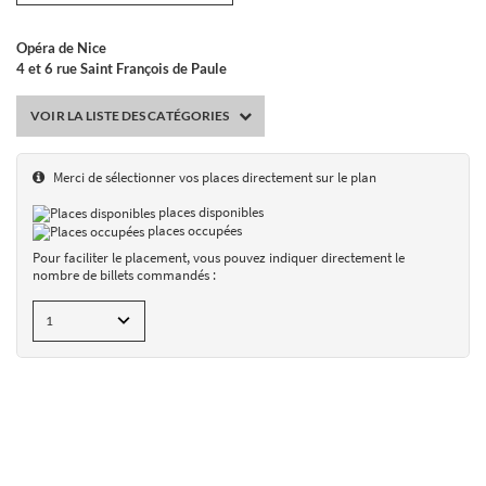
Opéra de Nice
4 et 6 rue Saint François de Paule
ORLANDO
du 30/09
au 06/10/2026
VOIR LA LISTE DES CATÉGORIES
MASQUER
Merci de sélectionner vos places directement sur le plan
Opéra de Nice
places disponibles
4 et 6 rue Saint François de Paule
places occupées
Placement numéroté
Pour faciliter le placement, vous pouvez indiquer directement le
nombre de billets commandés :
mercredi 30/09/2026
20:00
de 12.00 à 94.00 €
AJOUTER UN BILLET
vendredi 02/10/2026
20:00
de 12.00 à 94.00 €
AJOUTER UN BILLET
séances
panier
dimanche 04/10/2026
15:00
de 12.00 à 94.00 €