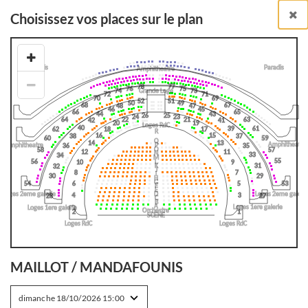
Choisissez vos places sur le plan
Billetterie en ligne
BILLETS À L'UNITÉ
RETOUR À LA LISTE DES SPECTACLES
MAILLOT / MANDAFOUNIS