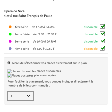
Opéra de Nice
4 et 6 rue Saint François de Paule
MAILLOT / MANDAFOUNIS
du 17
au 25/10/2026
de 17.00 à 34.00 €
disponible
1ère Série
MASQUER
de 12.50 à 25.50 €
disponible
2ème Série
de 10.00 à 20.50 €
disponible
3ème série
Opéra de Nice
de 6.00 à 12.50 €
disponible
4ème série
4 et 6 rue Saint François de Paule
Placement numéroté
Merci de sélectionner vos places directement sur le plan
samedi 17/10/2026
20:00
de 6.00 à 34.00 €
places disponibles
AJOUTER UN BILLET
places occupées
Pour faciliter le placement, vous pouvez indiquer directement le
dimanche 18/10/2026
15:00
nombre de billets commandés :
de 6.00 à 34.00 €
AJOUTER UN BILLET
mardi 20/10/2026
20:00
de 6.00 à 34.00 €