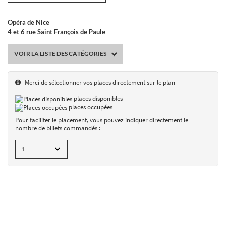
Opéra de Nice
4 et 6 rue Saint François de Paule
CHOIX DES SÉANCES
VOIR LA LISTE DES CATÉGORIES
RÉCAPITULATIF
PAIEMENT
Merci de sélectionner vos places directement sur le plan
places disponibles
places occupées
Pour faciliter le placement, vous pouvez indiquer directement le
nombre de billets commandés :
Conditions générales de vente
FAQ
Mentions légales
02/06/2026 14:49
v1.28.0
séances
panier