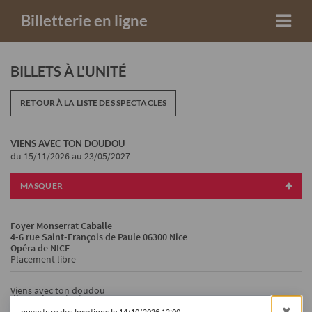
Billetterie en ligne
BILLETS À L'UNITÉ
RETOUR À LA LISTE DES SPECTACLES
VIENS AVEC TON DOUDOU
du 15/11/2026
au 23/05/2027
MASQUER
Foyer Monserrat Caballe
4-6 rue Saint-François de Paule 06300 Nice
Opéra de NICE
Placement libre
Viens avec ton doudou
dimanche 15/11/2026
10:00
de 5.00 à 10.00 €
ouverture des locations le 14/10/2026 12:00